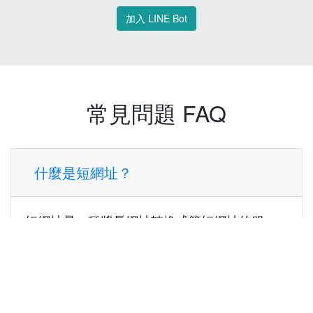
加入 LINE Bot
常見問題 FAQ
什麼是短網址？
短網址是一種將長網址轉換成簡短網址的服
務，讓您可以更方便地分享連結。
使用短網址有什麼好處？