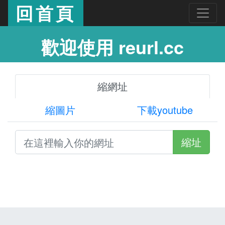
回首頁
歡迎使用 reurl.cc
縮網址
縮圖片
下載youtube
縮址