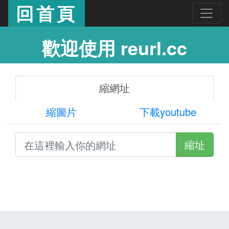
回首頁
歡迎使用 reurl.cc
縮網址
縮圖片
下載youtube
縮址