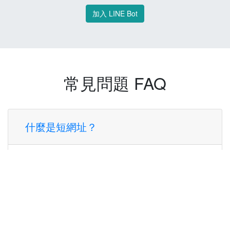
加入 LINE Bot
常見問題 FAQ
什麼是短網址？
短網址是一種將長網址轉換成簡短網址的服
務，讓您可以更方便地分享連結。
使用短網址有什麼好處？