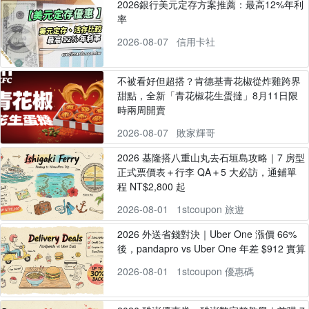
2026銀行美元定存方案推薦：最高12%年利
率
2026-08-07
信用卡社
不被看好但超搭？肯德基青花椒從炸雞跨界
甜點，全新「青花椒花生蛋撻」8月11日限
時兩周開賣
2026-08-07
敗家輝哥
2026 基隆搭八重山丸去石垣島攻略｜7 房型
正式票價表＋行李 QA＋5 大必訪，通鋪單
程 NT$2,800 起
2026-08-01
1stcoupon 旅遊
2026 外送省錢對決｜Uber One 漲價 66%
後，pandapro vs Uber One 年差 $912 實算
2026-08-01
1stcoupon 優惠碼