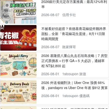
2026銀行美元定存方案推薦：最高12%年利
率
2026-08-07
信用卡社
不被看好但超搭？肯德基青花椒從炸雞跨界
甜點，全新「青花椒花生蛋撻」8月11日限
時兩周開賣
2026-08-07
敗家輝哥
2026 基隆搭八重山丸去石垣島攻略｜7 房型
正式票價表＋行李 QA＋5 大必訪，通鋪單
程 NT$2,800 起
2026-08-01
1stcoupon 旅遊
2026 外送省錢對決｜Uber One 漲價 66%
後，pandapro vs Uber One 年差 $912 實算
2026-08-01
1stcoupon 優惠碼