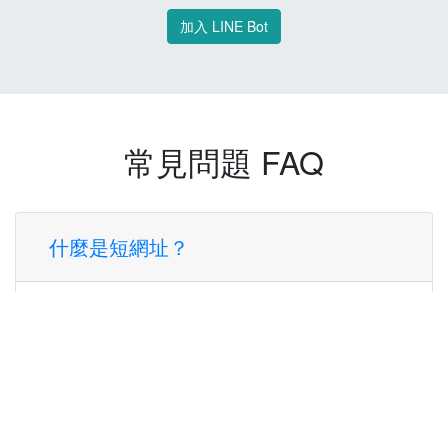
加入 LINE Bot
常見問題 FAQ
什麼是短網址？
短網址是一種將長網址轉換成簡短網址的服
務，讓您可以更方便地分享連結。
使用短網址有什麼好處？