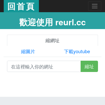
回首頁
歡迎使用 reurl.cc
縮網址
縮圖片
下載youtube
縮址