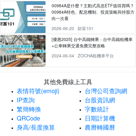
00984A是什麼？主動式高息ETF值得買嗎？
00984A特色、配息機制、投資策略與持股方
向一次看
2026-06-20
財富101
[優惠2025] 台中高鐵轉乘 - 台中高鐵租機車
+公車轉乘交通免費完整攻略
2024-06-04
ZOCHA租機車平台
其他免費線上工具
表情符號(emoji)
台灣公司查詢網
IP查詢
台股資訊網
繁簡轉換
字數統計
QRCode
日期計算機
身高/長度換算
農曆轉國曆