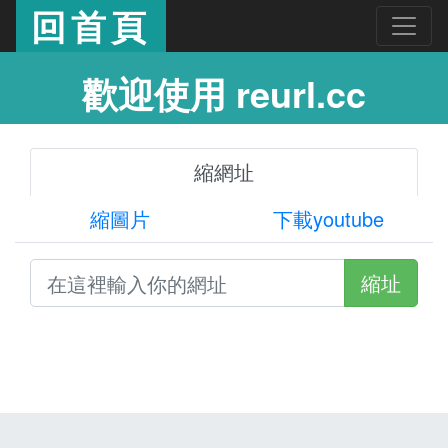
回首頁
歡迎使用 reurl.cc
縮網址
縮圖片
下載youtube
縮址