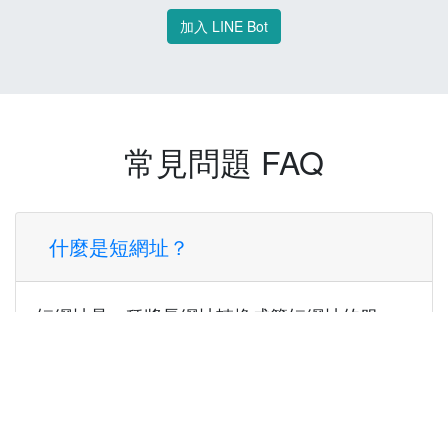
加入 LINE Bot
常見問題 FAQ
什麼是短網址？
短網址是一種將長網址轉換成簡短網址的服
務，讓您可以更方便地分享連結。
使用短網址有什麼好處？