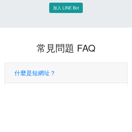
加入 LINE Bot
常見問題 FAQ
什麼是短網址？
短網址是一種將長網址轉換成簡短網址的服
務，讓您可以更方便地分享連結。
使用短網址有什麼好處？