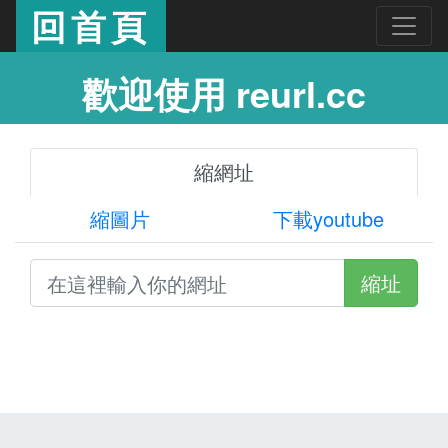
回首頁
歡迎使用 reurl.cc
縮網址
縮圖片
下載youtube
縮址