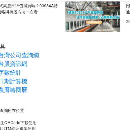
式高息ETF值得買嗎？00984A特
[
策略與持股方向一次看
1
2
具
台灣公司查詢網
台股資訊網
字數統計
日期計算機
農曆轉國曆
P查詢所在位置
生QRCode下載使用
生UTM網址複製使用