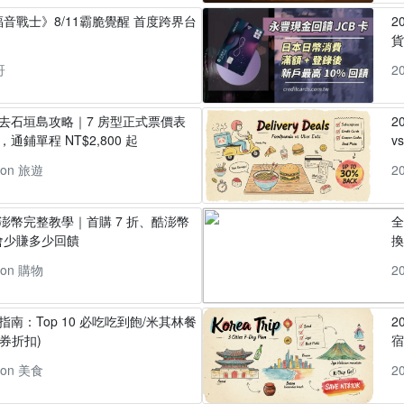
音戰士》8/11霸脆覺醒 首度跨界台
2
貨
哥
2
丸去石垣島攻略｜7 房型正式票價表
2
通鋪單程 NT$2,800 起
v
pon 旅遊
2
酷澎幣完整教學｜首購 7 折、酷澎幣
全
會少賺多少回饋
換
pon 購物
2
指南：Top 10 必吃吃到飽/米其林餐
2
券折扣)
pon 美食
2