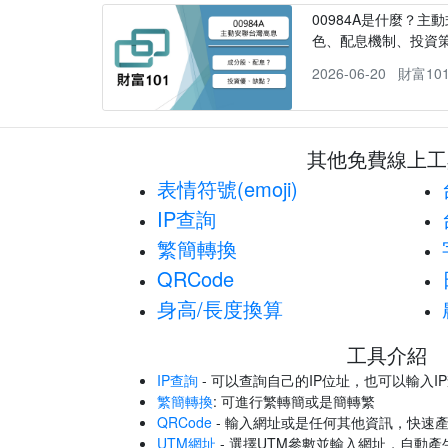
00984A是什麼？主動
色、配息機制、投資
2026-06-20
財富10
其他免費線上工
表情符號(emoji)
IP查詢
繁簡轉換
QRCode
身高/長度換算
工具介紹
IP查詢
- 可以查詢自己的IP位址，也可以輸入I
繁簡轉換
: 可進行繁轉簡或是簡轉繁
QRCode
- 輸入網址或是任何其他資訊，快速產
UTM網址
- 選擇UTM參數並輸入網址，自動產