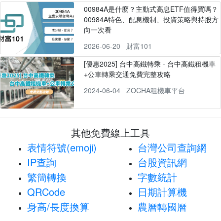
00984A是什麼？主動式高息ETF值得買嗎？
00984A特色、配息機制、投資策略與持股方
向一次看
2026-06-20
財富101
[優惠2025] 台中高鐵轉乘 - 台中高鐵租機車
+公車轉乘交通免費完整攻略
2024-06-04
ZOCHA租機車平台
其他免費線上工具
表情符號(emoji)
台灣公司查詢網
IP查詢
台股資訊網
繁簡轉換
字數統計
QRCode
日期計算機
身高/長度換算
農曆轉國曆