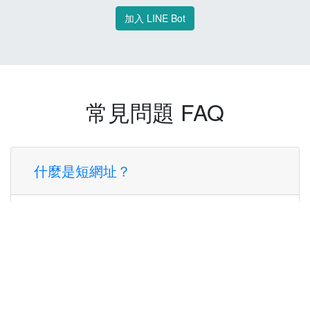
加入 LINE Bot
常見問題 FAQ
什麼是短網址？
短網址是一種將長網址轉換成簡短網址的服
務，讓您可以更方便地分享連結。
使用短網址有什麼好處？