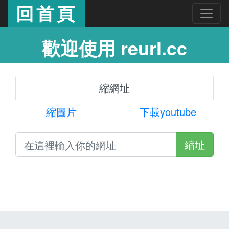
回首頁
歡迎使用 reurl.cc
縮網址
縮圖片
下載youtube
縮址