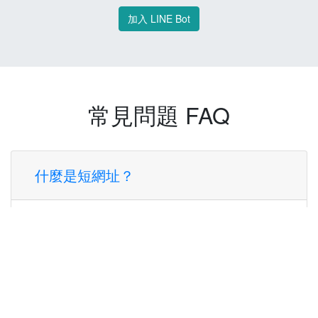
加入 LINE Bot
常見問題 FAQ
什麼是短網址？
短網址是一種將長網址轉換成簡短網址的服
務，讓您可以更方便地分享連結。
使用短網址有什麼好處？