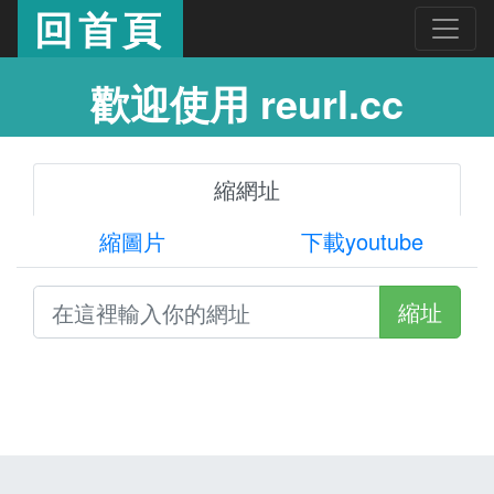
回首頁
歡迎使用 reurl.cc
縮網址
縮圖片
下載youtube
縮址