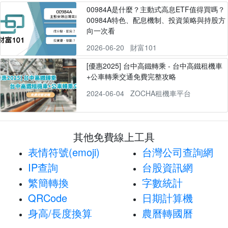
00984A是什麼？主動式高息ETF值得買嗎？
00984A特色、配息機制、投資策略與持股方
向一次看
2026-06-20
財富101
[優惠2025] 台中高鐵轉乘 - 台中高鐵租機車
+公車轉乘交通免費完整攻略
2024-06-04
ZOCHA租機車平台
其他免費線上工具
表情符號(emoji)
台灣公司查詢網
IP查詢
台股資訊網
繁簡轉換
字數統計
QRCode
日期計算機
身高/長度換算
農曆轉國曆