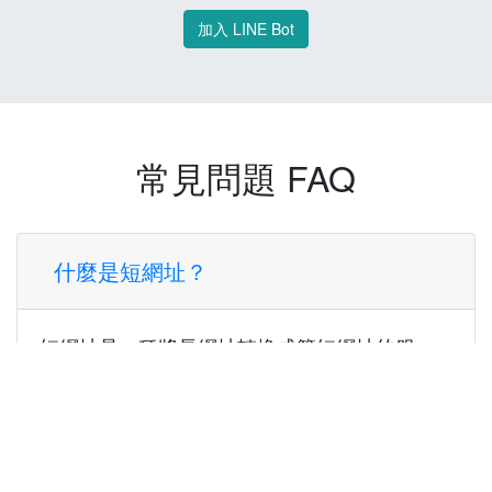
加入 LINE Bot
常見問題 FAQ
什麼是短網址？
短網址是一種將長網址轉換成簡短網址的服
務，讓您可以更方便地分享連結。
使用短網址有什麼好處？