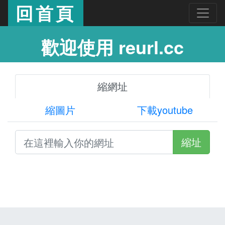
回首頁
歡迎使用 reurl.cc
縮網址
縮圖片
下載youtube
縮址