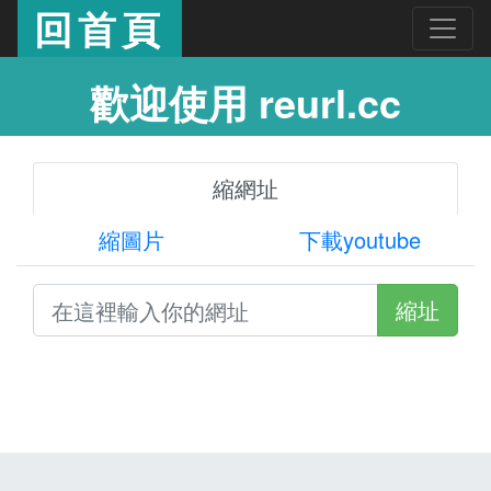
回首頁
歡迎使用 reurl.cc
縮網址
縮圖片
下載youtube
縮址