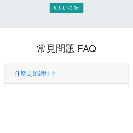
加入 LINE Bot
常見問題 FAQ
什麼是短網址？
短網址是一種將長網址轉換成簡短網址的服
務，讓您可以更方便地分享連結。
使用短網址有什麼好處？