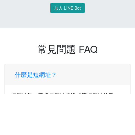
加入 LINE Bot
常見問題 FAQ
什麼是短網址？
短網址是一種將長網址轉換成簡短網址的服
務，讓您可以更方便地分享連結。
使用短網址有什麼好處？