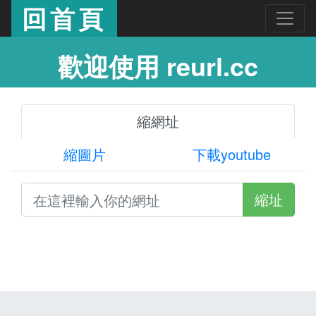
回首頁
歡迎使用 reurl.cc
縮網址
縮圖片
下載youtube
縮址