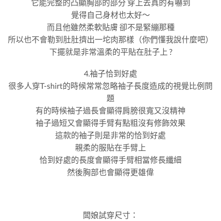
它能完整的凸顯胸部的部分 穿上去真的有嚇到
覺得自己身材也太好～
而且他雖然柔軟貼膚 卻不是緊繃那種
所以也不會勒到肚肚擠出一坨肉那樣（你們懂我說什麼吧）
下擺就是非常溫柔的平貼在肚子上 ?
4.袖子恰到好處
很多人穿T-shirt的時候常常忽略袖子長度造成的視覺比例問
題
有的時候袖子過長會顯得肩膀很寬又沒精神
袖子過短又會顯得手臂有點粗沒有修飾效果
這款的袖子則是非常的恰到好處
親柔的服貼在手臂上
恰到好處的長度會顯得手臂相當修長纖細
然後胸部也會顯得更雄偉
闆娘試穿尺寸：