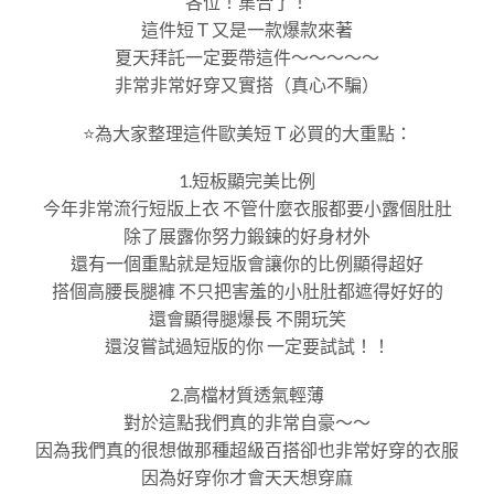
各位！集合了！
要
包
這件短Ｔ又是一款爆款來著
色
夏天拜託一定要帶這件～～～～～
數
非常非常好穿又實搭（真心不騙）
量
⭐️為大家整理這件歐美短Ｔ必買的大重點：
1.短板顯完美比例
今年非常流行短版上衣 不管什麼衣服都要小露個肚肚
除了展露你努力鍛鍊的好身材外
還有一個重點就是短版會讓你的比例顯得超好
搭個高腰長腿褲 不只把害羞的小肚肚都遮得好好的
還會顯得腿爆長 不開玩笑
還沒嘗試過短版的你 一定要試試！！
2.高檔材質透氣輕薄
對於這點我們真的非常自豪～～
因為我們真的很想做那種超級百搭卻也非常好穿的衣服
因為好穿你才會天天想穿麻