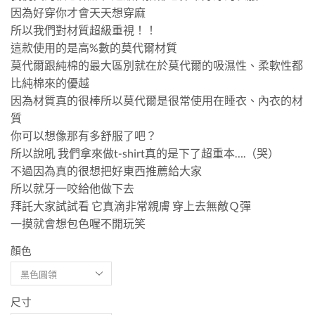
因為好穿你才會天天想穿麻
所以我們對材質超級重視！！
這款使用的是高%數的莫代爾材質
莫代爾跟純棉的最大區別就在於莫代爾的吸濕性、柔軟性都
比純棉來的優越
因為材質真的很棒所以莫代爾是很常使用在睡衣、內衣的材
質
你可以想像那有多舒服了吧？
所以說吼 我們拿來做t-shirt真的是下了超重本….（哭）
不過因為真的很想把好東西推薦給大家
所以就牙一咬給他做下去
拜託大家試試看 它真滴非常親膚 穿上去無敵Ｑ彈
一摸就會想包色喔不開玩笑
顏色
尺寸