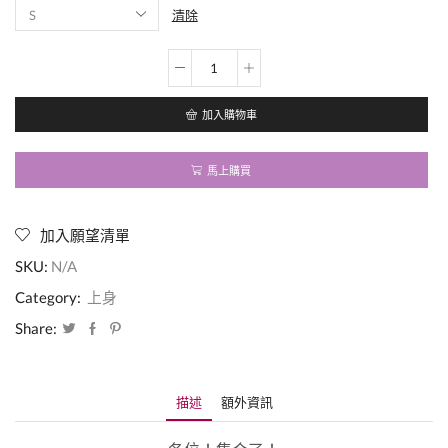
清除
巨
顯
瘦
加入購物車
時
尚
歐
馬上購買
美
圓
領
加入願望清單
＆
V
SKU:
N/A
領
短
Category:
上身
T！
Share:
莫
代
爾
材
質
描述
額外資訊
絕
對