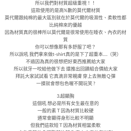
所以我們對材質超級重視！！
這款使用的是高%數的莫代爾材質
莫代爾跟純棉的最大區別就在於莫代爾的吸濕性、柔軟性都
比純棉來的優越
因為材質真的很棒所以莫代爾是很常使用在睡衣、內衣的材
質
你可以想像那有多舒服了吧？
所以說吼 我們拿來做t-shirt真的是下了超重本….（哭）
不過因為真的很想把好東西推薦給大家
所以就牙一咬給他做下去 還推出回饋組合價給大家
拜託大家試試看 它真滴非常親膚 穿上去無敵Ｑ彈
一摸就會想包色喔不開玩笑 ?
3.超顯胸
這個吼 想必是所有女生最在意的
一般的素Ｔ因為材質比較硬
通常會顯得身形比較不明顯
但我們這款短Ｔ因為材質相當柔軟