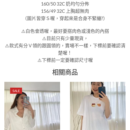
160/50 32C 奶均勻分佈
156/49 32C 上胸超無肉
（圖片皆穿Ｓ喔，穿起來是合身不緊繃?）
⚠️白色會透喔，最好要搭肉色或淺色的內搭
⚠️目前只有少量現貨，
⚠️款式有分Ｖ領的跟圓領的，賣場不一樣，下標前要確認清
楚喔！
⚠️下標前一定要確認尺寸喔
相關商品
SALE