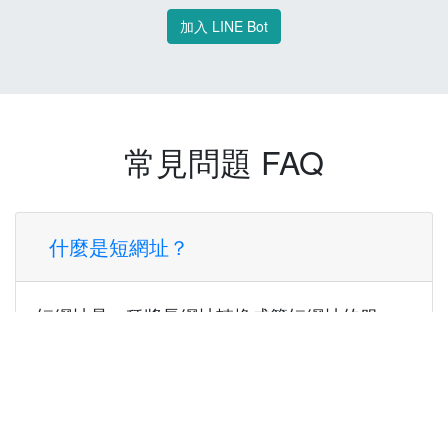
加入 LINE Bot
常見問題 FAQ
什麼是短網址？
短網址是一種將長網址轉換成簡短網址的服
務，讓您可以更方便地分享連結。
使用短網址有什麼好處？