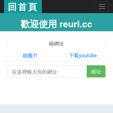
回首頁
歡迎使用 reurl.cc
縮網址
縮圖片
下載youtube
縮址