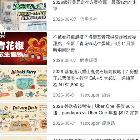
2026銀行美元定存方案推薦：最高12%年利
率
2026-08-07
信用卡社
不被看好但超搭？肯德基青花椒從炸雞跨界
甜點，全新「青花椒花生蛋撻」8月11日限
時兩周開賣
2026-08-07
敗家輝哥
2026 基隆搭八重山丸去石垣島攻略｜7 房型
正式票價表＋行李 QA＋5 大必訪，通鋪單
程 NT$2,800 起
2026-08-01
1stcoupon 旅遊
2026 外送省錢對決｜Uber One 漲價 66%
後，pandapro vs Uber One 年差 $912 實算
2026-08-01
1stcoupon 優惠碼