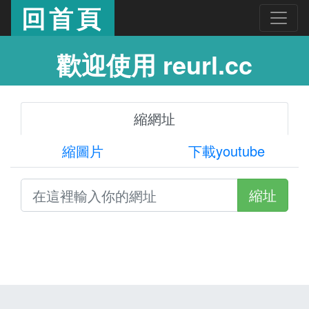
回首頁
歡迎使用 reurl.cc
縮網址
縮圖片
下載youtube
縮址