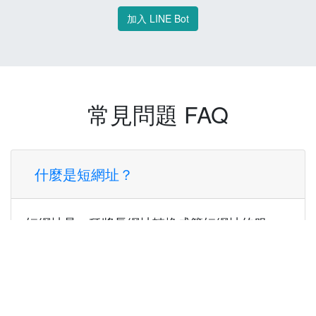
加入 LINE Bot
常見問題 FAQ
什麼是短網址？
短網址是一種將長網址轉換成簡短網址的服
務，讓您可以更方便地分享連結。
使用短網址有什麼好處？