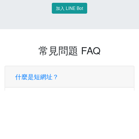
加入 LINE Bot
常見問題 FAQ
什麼是短網址？
短網址是一種將長網址轉換成簡短網址的服
務，讓您可以更方便地分享連結。
使用短網址有什麼好處？