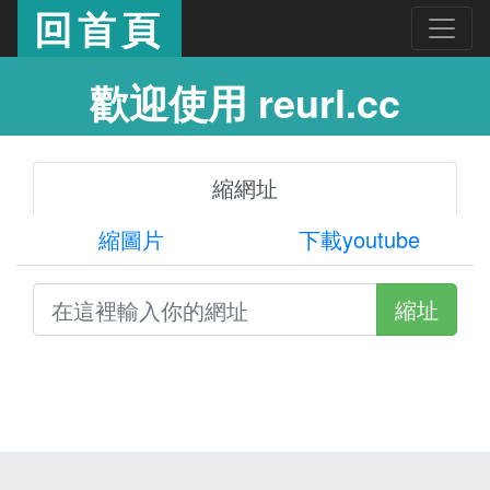
回首頁
歡迎使用 reurl.cc
縮網址
縮圖片
下載youtube
縮址