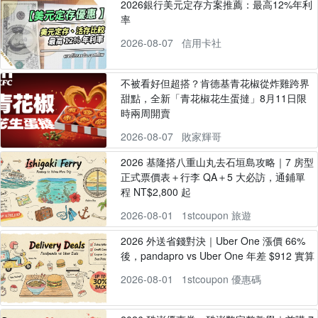
2026銀行美元定存方案推薦：最高12%年利
率
2026-08-07
信用卡社
不被看好但超搭？肯德基青花椒從炸雞跨界
甜點，全新「青花椒花生蛋撻」8月11日限
時兩周開賣
2026-08-07
敗家輝哥
2026 基隆搭八重山丸去石垣島攻略｜7 房型
正式票價表＋行李 QA＋5 大必訪，通鋪單
程 NT$2,800 起
2026-08-01
1stcoupon 旅遊
2026 外送省錢對決｜Uber One 漲價 66%
後，pandapro vs Uber One 年差 $912 實算
2026-08-01
1stcoupon 優惠碼