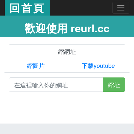
回首頁
歡迎使用 reurl.cc
縮網址
縮圖片
下載youtube
縮址