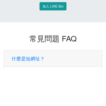
加入 LINE Bot
常見問題 FAQ
什麼是短網址？
短網址是一種將長網址轉換成簡短網址的服
務，讓您可以更方便地分享連結。
使用短網址有什麼好處？