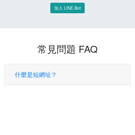
加入 LINE Bot
常見問題 FAQ
什麼是短網址？
短網址是一種將長網址轉換成簡短網址的服
務，讓您可以更方便地分享連結。
使用短網址有什麼好處？