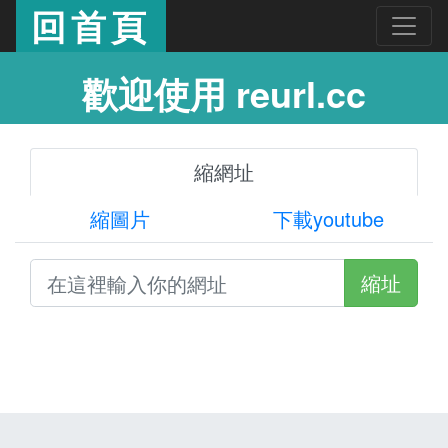
回首頁
歡迎使用 reurl.cc
縮網址
縮圖片
下載youtube
縮址