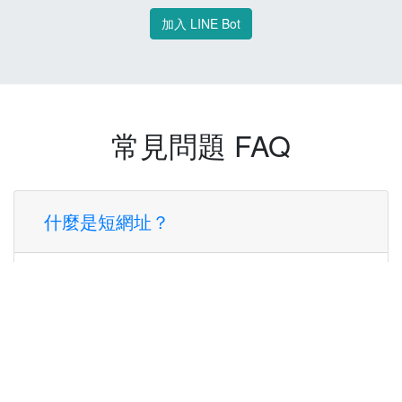
加入 LINE Bot
常見問題 FAQ
什麼是短網址？
短網址是一種將長網址轉換成簡短網址的服
務，讓您可以更方便地分享連結。
使用短網址有什麼好處？