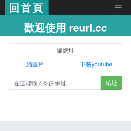
回首頁
歡迎使用 reurl.cc
縮網址
縮圖片
下載youtube
縮址