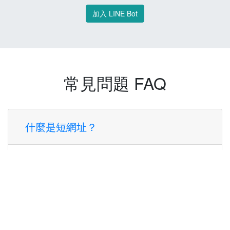
加入 LINE Bot
常見問題 FAQ
什麼是短網址？
短網址是一種將長網址轉換成簡短網址的服
務，讓您可以更方便地分享連結。
使用短網址有什麼好處？