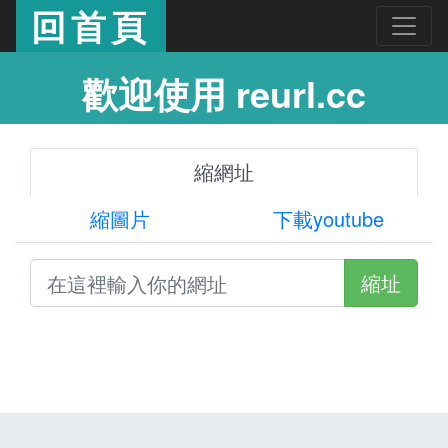
回首頁
歡迎使用 reurl.cc
縮網址
縮圖片
下載youtube
縮址