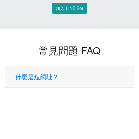
加入 LINE Bot
常見問題 FAQ
什麼是短網址？
短網址是一種將長網址轉換成簡短網址的服
務，讓您可以更方便地分享連結。
使用短網址有什麼好處？