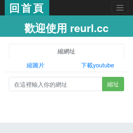
回首頁
歡迎使用 reurl.cc
縮網址
縮圖片
下載youtube
縮址