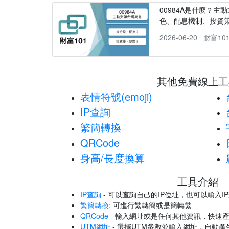
00984A是什麼？主動
色、配息機制、投資
2026-06-20
財富10
其他免費線上工
表情符號(emoji)
IP查詢
繁簡轉換
QRCode
身高/長度換算
工具介紹
IP查詢
- 可以查詢自己的IP位址，也可以輸入I
繁簡轉換
: 可進行繁轉簡或是簡轉繁
QRCode
- 輸入網址或是任何其他資訊，快速產
UTM網址
- 選擇UTM參數並輸入網址，自動產