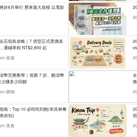
」將於8月舉行 歷來最大規模 以電影
2
2
丸去石垣島攻略｜7 房型正式票價表
2
通鋪單程 NT$2,800 起
v
pon 旅遊
2
酷澎幣完整教學｜首購 7 折、酷澎幣
全
會少賺多少回饋
換
pon 購物
2
指南：Top 10 必吃吃到飽/米其林餐
2
券折扣)
pon 美食
2