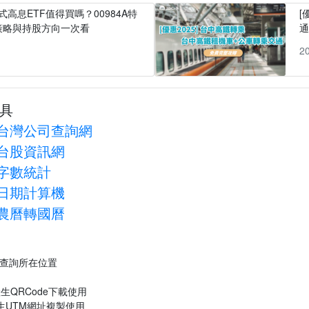
式高息ETF值得買嗎？00984A特
[
策略與持股方向一次看
1
2
具
台灣公司查詢網
台股資訊網
字數統計
日期計算機
農曆轉國曆
P查詢所在位置
生QRCode下載使用
生UTM網址複製使用