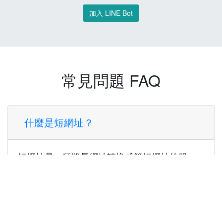
加入 LINE Bot
常見問題 FAQ
什麼是短網址？
短網址是一種將長網址轉換成簡短網址的服
務，讓您可以更方便地分享連結。
使用短網址有什麼好處？