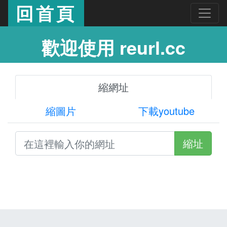
回首頁
歡迎使用 reurl.cc
縮網址
縮圖片
下載youtube
縮址