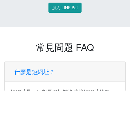
加入 LINE Bot
常見問題 FAQ
什麼是短網址？
短網址是一種將長網址轉換成簡短網址的服
務，讓您可以更方便地分享連結。
使用短網址有什麼好處？