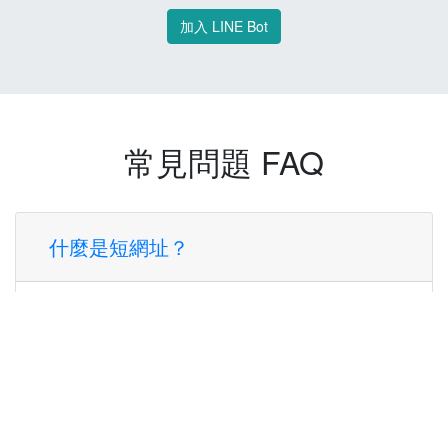
加入 LINE Bot
常見問題 FAQ
什麼是短網址？
短網址是一種將長網址轉換成簡短網址的服
務，讓您可以更方便地分享連結。
使用短網址有什麼好處？