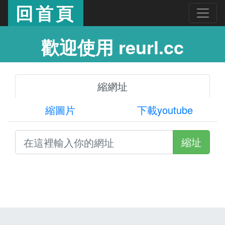
回首頁
歡迎使用 reurl.cc
縮網址
縮圖片
下載youtube
縮址