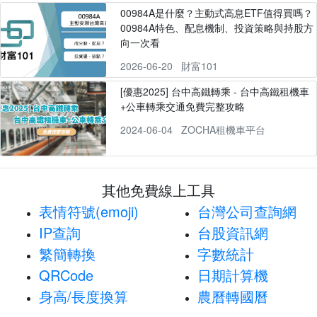
00984A是什麼？主動式高息ETF值得買嗎？
00984A特色、配息機制、投資策略與持股方
向一次看
2026-06-20
財富101
[優惠2025] 台中高鐵轉乘 - 台中高鐵租機車
+公車轉乘交通免費完整攻略
2024-06-04
ZOCHA租機車平台
其他免費線上工具
表情符號(emoji)
台灣公司查詢網
IP查詢
台股資訊網
繁簡轉換
字數統計
QRCode
日期計算機
身高/長度換算
農曆轉國曆