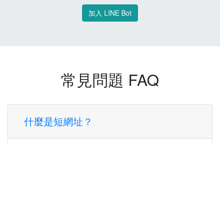
加入 LINE Bot
常見問題 FAQ
什麼是短網址？
短網址是一種將長網址轉換成簡短網址的服
務，讓您可以更方便地分享連結。
使用短網址有什麼好處？