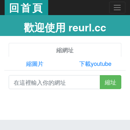
回首頁
歡迎使用 reurl.cc
縮網址
縮圖片
下載youtube
縮址