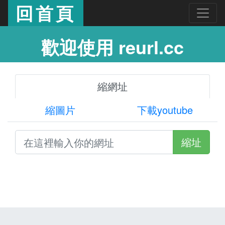
回首頁
歡迎使用 reurl.cc
縮網址
縮圖片
下載youtube
縮址