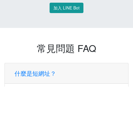
加入 LINE Bot
常見問題 FAQ
什麼是短網址？
短網址是一種將長網址轉換成簡短網址的服
務，讓您可以更方便地分享連結。
使用短網址有什麼好處？