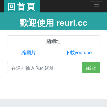
回首頁
歡迎使用 reurl.cc
縮網址
縮圖片
下載youtube
縮址