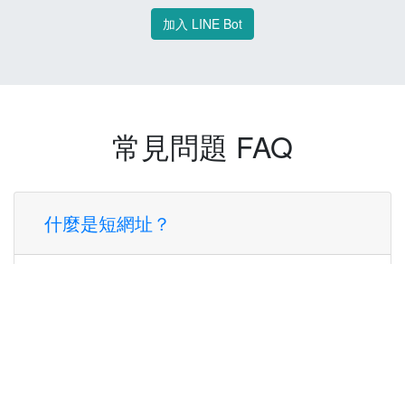
加入 LINE Bot
常見問題 FAQ
什麼是短網址？
短網址是一種將長網址轉換成簡短網址的服
務，讓您可以更方便地分享連結。
使用短網址有什麼好處？