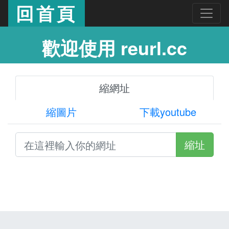
回首頁
歡迎使用 reurl.cc
縮網址
縮圖片
下載youtube
縮址