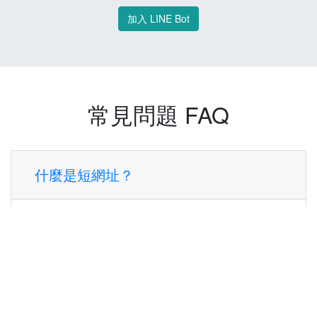
加入 LINE Bot
常見問題 FAQ
什麼是短網址？
短網址是一種將長網址轉換成簡短網址的服
務，讓您可以更方便地分享連結。
使用短網址有什麼好處？