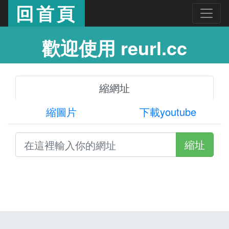
回首頁
歡迎使用 reurl.cc
縮網址
縮圖片
下載youtube
縮址