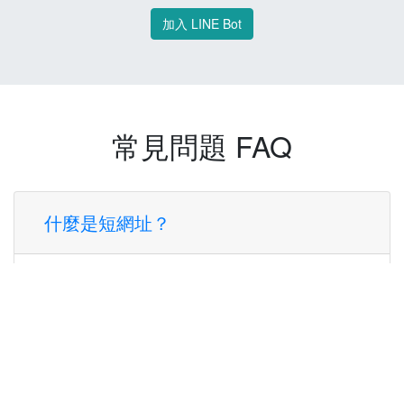
加入 LINE Bot
常見問題 FAQ
什麼是短網址？
短網址是一種將長網址轉換成簡短網址的服
務，讓您可以更方便地分享連結。
使用短網址有什麼好處？