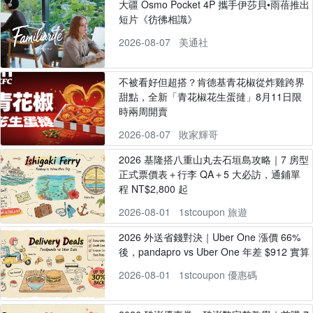
大疆 Osmo Pocket 4P 攜手伊莎貝•雨蓓推出
短片《彷彿相識》
2026-08-07
美通社
不被看好但超搭？肯德基青花椒從炸雞跨界
甜點，全新「青花椒花生蛋撻」8月11日限
時兩周開賣
2026-08-07
敗家輝哥
2026 基隆搭八重山丸去石垣島攻略｜7 房型
正式票價表＋行李 QA＋5 大必訪，通鋪單
程 NT$2,800 起
2026-08-01
1stcoupon 旅遊
2026 外送省錢對決｜Uber One 漲價 66%
後，pandapro vs Uber One 年差 $912 實算
2026-08-01
1stcoupon 優惠碼