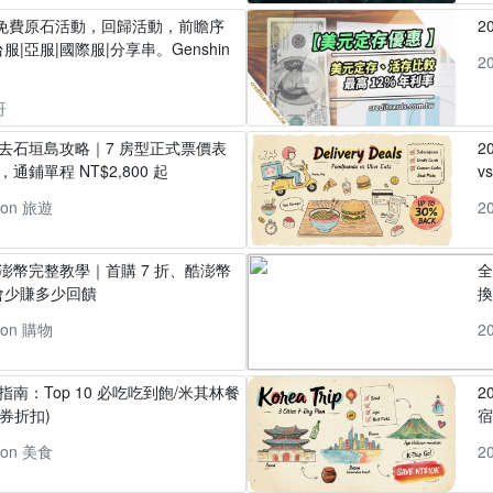
】免費原石活動，回歸活動，前瞻序
2
|亞服|國際服|分享串。Genshin
2
哥
丸去石垣島攻略｜7 房型正式票價表
2
通鋪單程 NT$2,800 起
v
pon 旅遊
2
酷澎幣完整教學｜首購 7 折、酷澎幣
全
會少賺多少回饋
換
pon 購物
2
指南：Top 10 必吃吃到飽/米其林餐
2
券折扣)
pon 美食
2