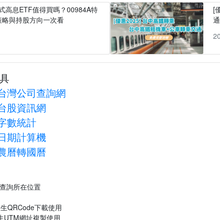
式高息ETF值得買嗎？00984A特
[
策略與持股方向一次看
1
2
具
台灣公司查詢網
台股資訊網
字數統計
日期計算機
農曆轉國曆
P查詢所在位置
生QRCode下載使用
生UTM網址複製使用