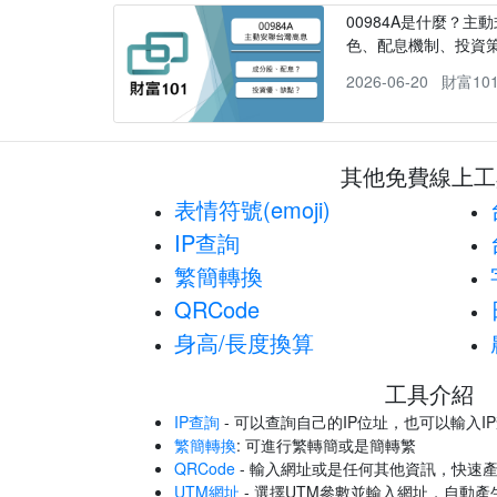
00984A是什麼？主動
色、配息機制、投資
2026-06-20
財富10
其他免費線上工
表情符號(emoji)
IP查詢
繁簡轉換
QRCode
身高/長度換算
工具介紹
IP查詢
- 可以查詢自己的IP位址，也可以輸入I
繁簡轉換
: 可進行繁轉簡或是簡轉繁
QRCode
- 輸入網址或是任何其他資訊，快速產
UTM網址
- 選擇UTM參數並輸入網址，自動產