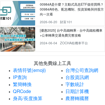
00984A是什麼？主動式高息ETF值得買嗎？
00984A特色、配息機制、投資策略與持股方
向一次看
2026-06-20
財富101
[優惠2025] 台中高鐵轉乘 - 台中高鐵租機車
+公車轉乘交通免費完整攻略
2024-06-04
ZOCHA租機車平台
其他免費線上工具
表情符號(emoji)
台灣公司查詢網
IP查詢
台股資訊網
繁簡轉換
字數統計
QRCode
日期計算機
身高/長度換算
農曆轉國曆