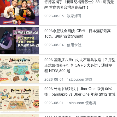
肯德基攜手《新世紀福音戰士》8/11霸脆覺
醒 首度跨界台灣速食品牌！
2026-08-05
敗家輝哥
2026永豐現金回饋JCB卡，日本滿額最高
10%、網購/百貨5%回饋
2026-08-04
信用卡社
2026 基隆搭八重山丸去石垣島攻略｜7 房型
正式票價表＋行李 QA＋5 大必訪，通鋪單
程 NT$2,800 起
2026-08-01
1stcoupon 旅遊
2026 外送省錢對決｜Uber One 漲價 66%
後，pandapro vs Uber One 年差 $912 實算
2026-08-01
1stcoupon 優惠碼