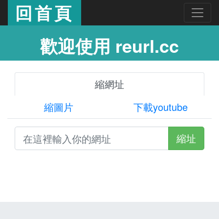
回首頁
歡迎使用 reurl.cc
縮網址
縮圖片
下載youtube
縮址