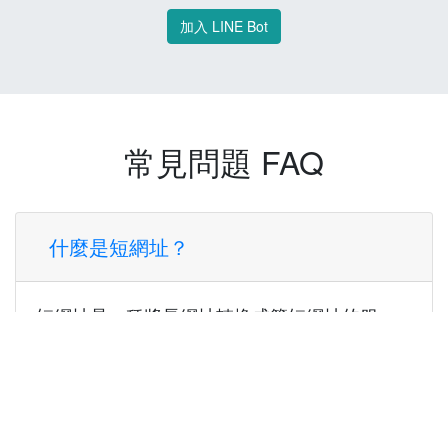
加入 LINE Bot
常見問題 FAQ
什麼是短網址？
短網址是一種將長網址轉換成簡短網址的服
務，讓您可以更方便地分享連結。
使用短網址有什麼好處？