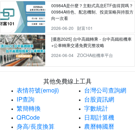
00984A是什麼？主動式高息ETF值得買嗎？
00984A特色、配息機制、投資策略與持股方
向一次看
2026-06-20
財富101
[優惠2025] 台中高鐵轉乘 - 台中高鐵租機車
+公車轉乘交通免費完整攻略
2024-06-04
ZOCHA租機車平台
其他免費線上工具
表情符號(emoji)
台灣公司查詢網
IP查詢
台股資訊網
繁簡轉換
字數統計
QRCode
日期計算機
身高/長度換算
農曆轉國曆