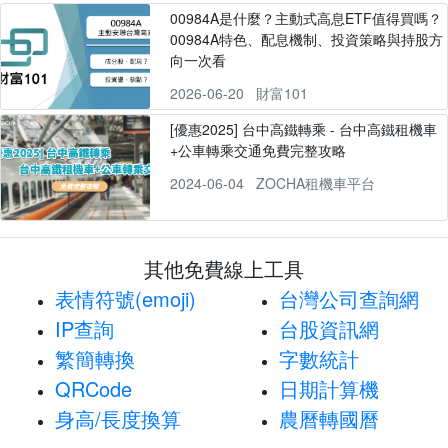
00984A是什麼？主動式高息ETF值得買嗎？
00984A特色、配息機制、投資策略與持股方
向一次看
2026-06-20
財富101
[優惠2025] 台中高鐵轉乘 - 台中高鐵租機車
+公車轉乘交通免費完整攻略
2024-06-04
ZOCHA租機車平台
其他免費線上工具
表情符號(emoji)
台灣公司查詢網
IP查詢
台股資訊網
繁簡轉換
字數統計
QRCode
日期計算機
身高/長度換算
農曆轉國曆