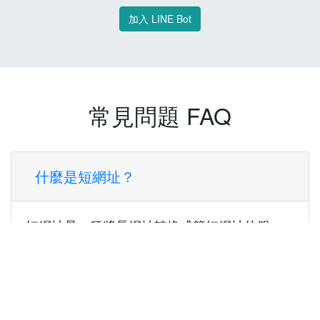
加入 LINE Bot
常見問題 FAQ
什麼是短網址？
短網址是一種將長網址轉換成簡短網址的服
務，讓您可以更方便地分享連結。
使用短網址有什麼好處？