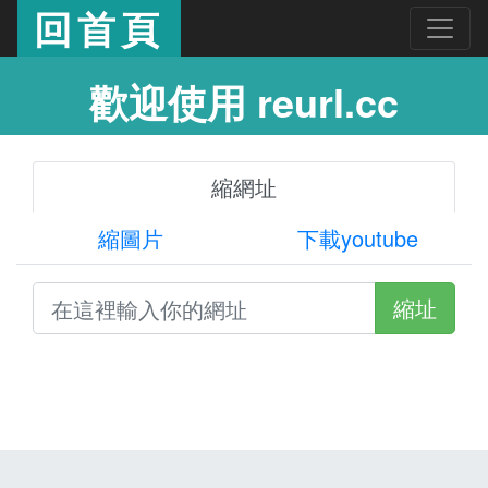
回首頁
歡迎使用 reurl.cc
縮網址
縮圖片
下載youtube
縮址