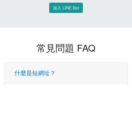
加入 LINE Bot
常見問題 FAQ
什麼是短網址？
短網址是一種將長網址轉換成簡短網址的服
務，讓您可以更方便地分享連結。
使用短網址有什麼好處？