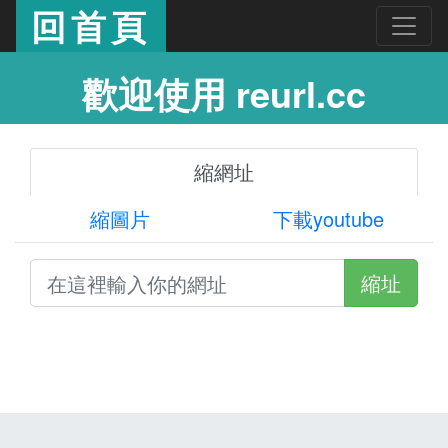
回首頁
歡迎使用 reurl.cc
縮網址
縮圖片
下載youtube
縮址