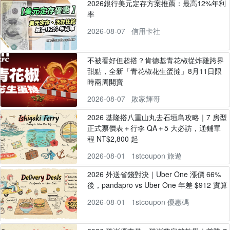
2026銀行美元定存方案推薦：最高12%年利
率
2026-08-07
信用卡社
不被看好但超搭？肯德基青花椒從炸雞跨界
甜點，全新「青花椒花生蛋撻」8月11日限
時兩周開賣
2026-08-07
敗家輝哥
2026 基隆搭八重山丸去石垣島攻略｜7 房型
正式票價表＋行李 QA＋5 大必訪，通鋪單
程 NT$2,800 起
2026-08-01
1stcoupon 旅遊
2026 外送省錢對決｜Uber One 漲價 66%
後，pandapro vs Uber One 年差 $912 實算
2026-08-01
1stcoupon 優惠碼