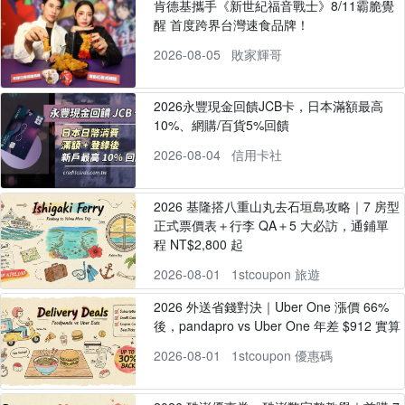
肯德基攜手《新世紀福音戰士》8/11霸脆覺
醒 首度跨界台灣速食品牌！
2026-08-05
敗家輝哥
2026永豐現金回饋JCB卡，日本滿額最高
10%、網購/百貨5%回饋
2026-08-04
信用卡社
2026 基隆搭八重山丸去石垣島攻略｜7 房型
正式票價表＋行李 QA＋5 大必訪，通鋪單
程 NT$2,800 起
2026-08-01
1stcoupon 旅遊
2026 外送省錢對決｜Uber One 漲價 66%
後，pandapro vs Uber One 年差 $912 實算
2026-08-01
1stcoupon 優惠碼