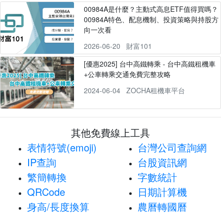
00984A是什麼？主動式高息ETF值得買嗎？
00984A特色、配息機制、投資策略與持股方
向一次看
2026-06-20
財富101
[優惠2025] 台中高鐵轉乘 - 台中高鐵租機車
+公車轉乘交通免費完整攻略
2024-06-04
ZOCHA租機車平台
其他免費線上工具
表情符號(emoji)
台灣公司查詢網
IP查詢
台股資訊網
繁簡轉換
字數統計
QRCode
日期計算機
身高/長度換算
農曆轉國曆