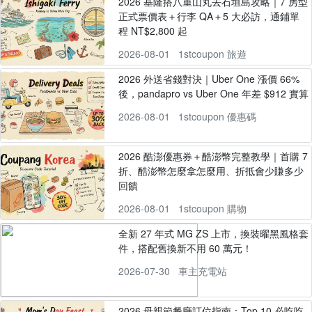
2026 基隆搭八重山丸去石垣島攻略｜7 房型
正式票價表＋行李 QA＋5 大必訪，通鋪單
程 NT$2,800 起
2026-08-01
1stcoupon 旅遊
2026 外送省錢對決｜Uber One 漲價 66%
後，pandapro vs Uber One 年差 $912 實算
2026-08-01
1stcoupon 優惠碼
2026 酷澎優惠券＋酷澎幣完整教學｜首購 7
折、酷澎幣怎麼拿怎麼用、折抵會少賺多少
回饋
2026-08-01
1stcoupon 購物
全新 27 年式 MG ZS 上市，換裝曜黑風格套
件，搭配舊換新不用 60 萬元！
2026-07-30
車主充電站
2026 母親節餐廳訂位指南：Top 10 必吃吃